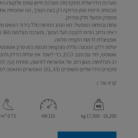
מערכת הידראולית מתקדמת: מערכת חיישן עומס אלקטרו-היד
מבטיחה זרימת שמן מדויקת רק בעת הצורך, מה שמפחית את
ומספק תפעול חלק ומדויק.
נוחות ובטיחות המפעיל: תא הנהג המרווח כולל בידוד רעשים מ
ראייה נרחב 
אופציונלית לראות היקפית מלאה.
יעילות דלק: המכונה כוללת פונקציות חכמות כמו סרק אוטומטי וכ
אוטומטי, יחד עם מצב ECO, כדי לשפר את יעילות הדלק ולהפחית פליטות.
רב-תכליתיות: מגוון רחב של אפשרויות לזרועות, תחתית (כף, להב
וחיבורים הידראוליים משופרים (X1, X3) מאפשרים התאמה למגוון משימות.
קרא עוד
115 kW
16,200 - 17,500 kg
0.73 m³