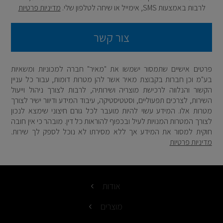
לרבות באמצעות SMS, אימייל או שיחה לטלפון שלי.
מדיניות פרטיות
צור קשר
פרטים אישיים שתמסור ישמשו את "מאיר" חברה למכוניות ומשאיות
בע"מ וכן חברות בקבוצת מאיר אשר להן מטרות דומות, עבור כל עניין
הקשור והנלווה לרכישת מוצריה ושירותיה, לרבות לצורך ניהול וייעול
השירות, לצרכים תפעוליים, וסטטיסטיקה, עיבוד המידע ודיוור ישיר לצורך
מטרות אלו. המידע עשוי להיות מועבר לכל גורם חיצוני שימצא לנכון
לצורך המטרות המנויות לעיל ובכפוף להוראות כל דין. מובהר כי אין חובה
חוקית למסור את המידע אך ללא מסירתו לא נוכל לספק לך שירות.
מדיניות פרטיות
אודות
מוצרים