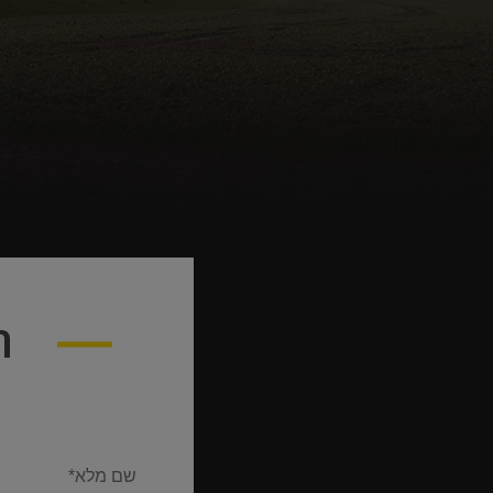
ה
Email