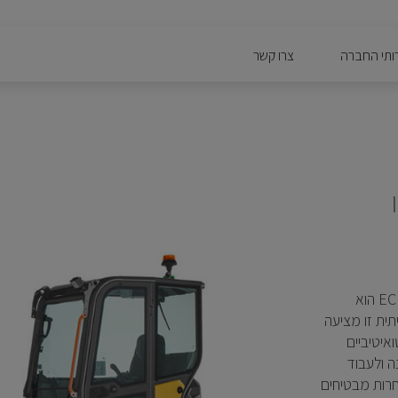
ותי החברה
צרו קשר
האול-רונדר האולטימטיבי עם בליטת זנב אפסית, דור ה- ECR50F הוא
קומות סגורים. מכונת 5 טון אמיתית זו מציעה
איטיביים
ה ולעבוד
חרות מבטיחים