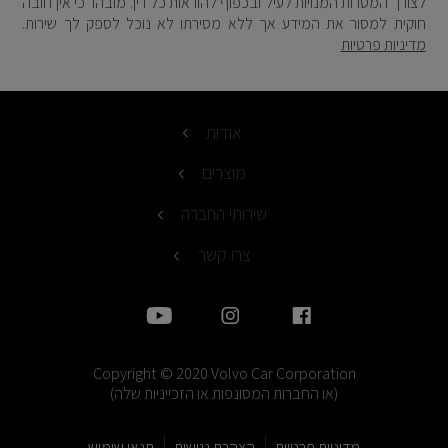
לצורך המטרות המנויות לעיל ובכפוף להוראות כל דין. מובהר כי אין חובה
חוקית למסור את המידע אך ללא מסירתו לא נוכל לספק לך שירות.
מדיניות פרטיות
אודות
מוצרים
שירותי החברה
צרו קשר
Copyright © 2020 Volvo Car Corporation
(או החברות המסונפות או הזכייניות שלה)
מדיניות פרטיות
הצהרת נגישות
תנאי שימוש