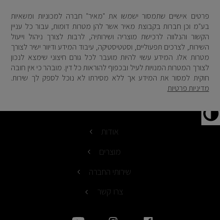
פרטים אישיים שתמסור ישמשו את "מאיר" חברה למכוניות ומשאיות
בע"מ וכן חברות בקבוצת מאיר אשר להן מטרות דומות, עבור כל עניין
הקשור והנלווה לרכישת מוצריה ושירותיה, לרבות לצורך ניהול וייעול
השירות, לצרכים תפעוליים, וסטטיסטיקה, עיבוד המידע ודיוור ישיר לצורך
מטרות אלו. המידע עשוי להיות מועבר לכל גורם חיצוני שימצא לנכון
לצורך המטרות המנויות לעיל ובכפוף להוראות כל דין. מובהר כי אין חובה
חוקית למסור את המידע אך ללא מסירתו לא נוכל לספק לך שירות.
מדיניות פרטיות
אודות
מוצרים
שירותי החברה
צרו קשר