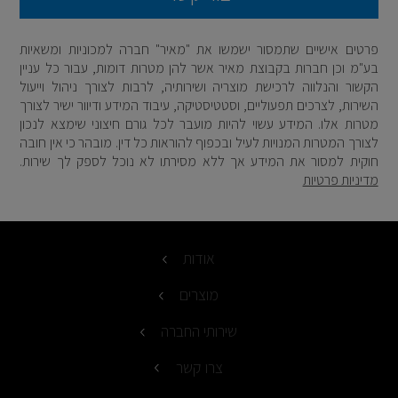
פרטים אישיים שתמסור ישמשו את "מאיר" חברה למכוניות ומשאיות
בע"מ וכן חברות בקבוצת מאיר אשר להן מטרות דומות, עבור כל עניין
הקשור והנלווה לרכישת מוצריה ושירותיה, לרבות לצורך ניהול וייעול
השירות, לצרכים תפעוליים, וסטטיסטיקה, עיבוד המידע ודיוור ישיר לצורך
מטרות אלו. המידע עשוי להיות מועבר לכל גורם חיצוני שימצא לנכון
לצורך המטרות המנויות לעיל ובכפוף להוראות כל דין. מובהר כי אין חובה
חוקית למסור את המידע אך ללא מסירתו לא נוכל לספק לך שירות.
מדיניות פרטיות
אודות
מוצרים
שירותי החברה
צרו קשר