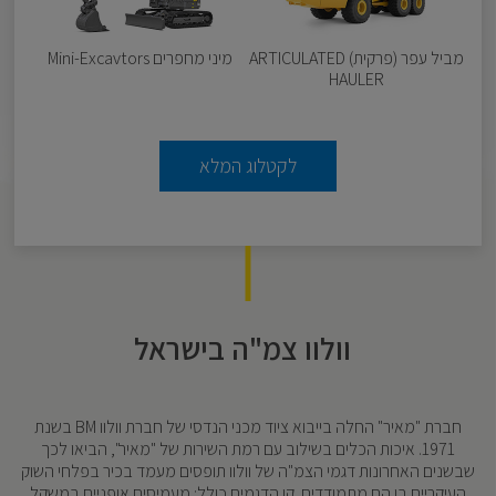
מביל עפר (פרקית) ARTICULATED
מיני מחפרים Mini-Excavtors
HAULER
לקטלוג המלא
וולוו צמ"ה בישראל
חברת "מאיר" החלה בייבוא ציוד מכני הנדסי של חברת וולוו BM בשנת
1971. איכות הכלים בשילוב עם רמת השירות של "מאיר", הביאו לכך
שבשנים האחרונות דגמי הצמ"ה של וולוו תופסים מעמד בכיר בפלחי השוק
העיקריים בו הם מתמודדים .קו הדגמים כולל: מעמיסים אופניים במשקל